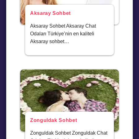
Aksaray Sohbet
Aksaray Sohbet Aksaray Chat
Odaları Türkiye’nin en kaliteli
Aksaray sohbet…
Zonguldak Sohbet
Zonguldak Sohbet Zonguldak Chat