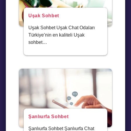
Uşak Sohbet
Uşak Sohbet Uşak Chat Odaları
Türkiye’nin en kaliteli Uşak
sohbet…
Şanlıurfa Sohbet
Şanlıurfa Sohbet Şanlıurfa Chat