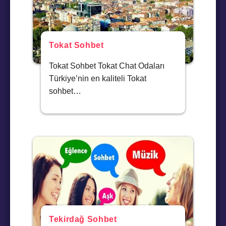
Tokat Sohbet
Tokat Sohbet Tokat Chat Odaları
Türkiye’nin en kaliteli Tokat
sohbet…
Tekirdağ Sohbet