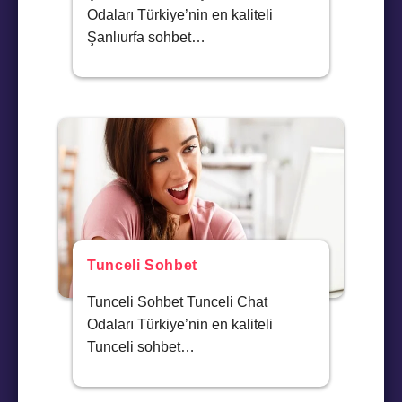
Odaları Türkiye’nin en kaliteli
Şanlıurfa sohbet…
Tunceli Sohbet
Tunceli Sohbet Tunceli Chat
Odaları Türkiye’nin en kaliteli
Tunceli sohbet…