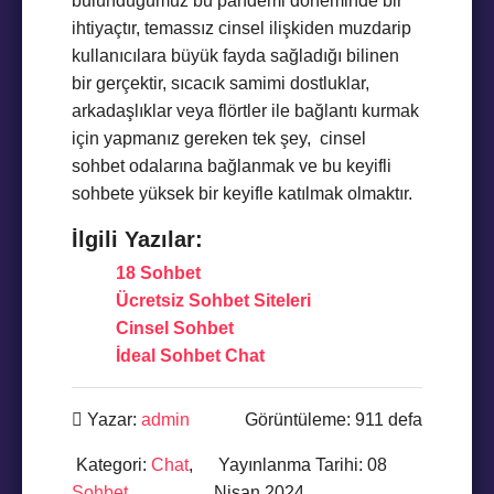
bulunduğumuz bu pandemi döneminde bir
ihtiyaçtır, temassız cinsel ilişkiden muzdarip
kullanıcılara büyük fayda sağladığı bilinen
bir gerçektir, sıcacık samimi dostluklar,
arkadaşlıklar veya flörtler ile bağlantı kurmak
için yapmanız gereken tek şey, cinsel
sohbet odalarına bağlanmak ve bu keyifli
sohbete yüksek bir keyifle katılmak olmaktır.
İlgili Yazılar:
18 Sohbet
Ücretsiz Sohbet Siteleri
Cinsel Sohbet
İdeal Sohbet Chat
Yazar:
admin
Görüntüleme: 911 defa
Kategori:
Chat
,
Yayınlanma Tarihi: 08
Sohbet
Nisan 2024