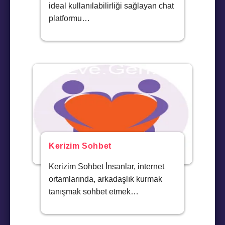
ideal kullanılabilirliği sağlayan chat
platformu…
Kerizim Sohbet
Kerizim Sohbet İnsanlar, internet
ortamlarında, arkadaşlık kurmak
tanışmak sohbet etmek…