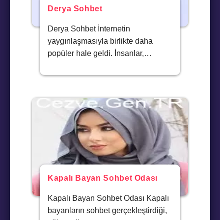
Derya Sohbet
Derya Sohbet İnternetin
yaygınlaşmasıyla birlikte daha
popüler hale geldi. İnsanlar,…
Kapalı Bayan Sohbet Odası
Kapalı Bayan Sohbet Odası Kapalı
bayanların sohbet gerçekleştirdiği,