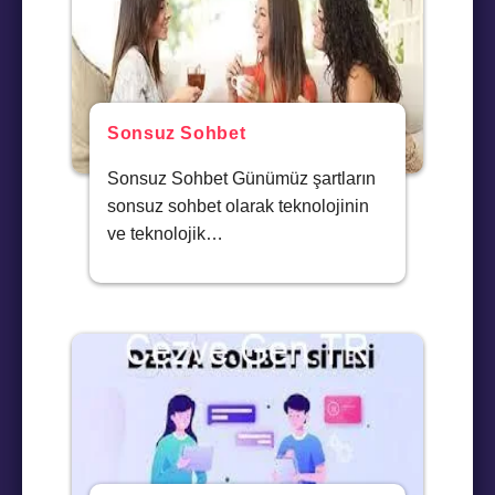
Sonsuz Sohbet
Sonsuz Sohbet Günümüz şartların
sonsuz sohbet olarak teknolojinin
ve teknolojik…