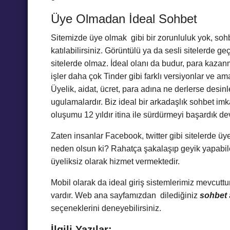
Üye Olmadan İdeal Sohbet
Sitemizde üye olmak gibi bir zorunluluk yok, so
katılabilirsiniz. Görüntülü ya da sesli sitelerde ge
sitelerde olmaz. İdeal olanı da budur, para kazan
işler daha çok Tinder gibi farklı versiyonlar ve ama
Üyelik, aidat, ücret, para adına ne derlerse desin
ugulamalardır. Biz ideal bir arkadaşlık sohbet im
oluşumu 12 yıldır itina ile sürdürmeyi başardık 
Zaten insanlar Facebook, twitter gibi sitelerde üy
neden olsun ki? Rahatça şakalaşıp geyik yapabi
üyeliksiz olarak hizmet vermektedir.
Mobil olarak da ideal giriş sistemlerimiz mevcuttur,
vardır. Web ana sayfamızdan dilediğiniz
sohbet
seçeneklerini deneyebilirsiniz.
İlgili Yazılar: