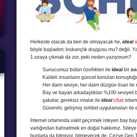
Herkeste olacak da ben de olmayacak he,
ideal
böyle başladım; kıskançlık duygusu mu? değil. Ya
1.sıraya çıkmak da zor, peki neden yazıyorum?
Sunucumuz bütün özellikleri ile
ideal
bir
so
Kaliteli insanların güncel konuları konuştuğu
Her daim seviye, her daim düzgün lisan ile
Bay ve bayan arkadaşlıkları %100 seviyeli b
şakalar, gereksiz imalar ile
ideal
chat
ortam
Güvenilir, gelişmiş sohbet uygulamaları ile
İnternet ortamında vakit geçirmek isteyen bay ba
varlığından bahsetmek en doğal hakkımız. Siteye 
bunlarla da bitmiyor, bitmeyecek de. Cezve.Gen.T