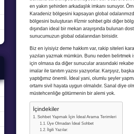
en yakın şehirden arkadaşlık imkanı sunuyor. Örn
Karadeniz bölgesini kapsayan global odalarımızda
bölgesini buluşturan #İzmir sohbet gibi diğer bölg
dışından ideal bir mekan arayışında bulunan dost
sunucumuzun global odalarından birisidir.
Biz en iyisiyiz deme hakkım var, rakip siteleri k
yazıları yazmak mümkün. Bunu neden belirtmek is
için olmasa da diğer sunucular arasındaki rekabet
imalar ile tanıtım yazısı yazıyorlar. Karşıyız, başk
yaptığımız önemli. İdeal yani, olumlu şeyler yap
ortamı sivil hayata uygun olmalıdır. Sanal diye ol
müstehcenliğe götürmenin bir alemi yok.
İçindekiler
Sohbet Yapmak İçin İdeal Arama Terimleri
Üye Olmadan İdeal Sohbet
İlgili Yazılar: