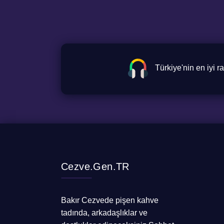
Türkiye'nin en iyi 
Cezve.Gen.TR
Bakır Cezvede pişen kahve
tadında, arkadaşlıklar ve