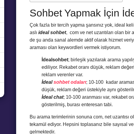
Sohbet Yapmak İçin İde
Çok fazla bir tercih yapma şansınız yok, ideal kel
aslı
ideal sohbet
, com ve net uzantıları olan bir 
de şu anda sanal alemde aktif olarak hizmet veriyo
araması olan keywordleri vermek istiyorum.
İdealsohbet
; birleşik yazılarak arama yapı
ediliyor. Rekabet oranı düşük, reklam değeri
reklam verenler var.
İdeal
sohbet odaları
; 10-100 kadar araması
düşük, reklam değeri üstekiyle aynı gösteril
İdeal chat
; 10-100 aranması var, rekabet ora
gösterilmiş, burası enteresan tabi.
Bu arama terimlerinin sonuna com, net uzantısı ol
tekamül ediyor. Hepsini toplasanız bile sayısal ver
gelmektedir.