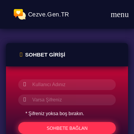
Cezve.Gen.TR
SOHBET GIRIŞI
* Şifreniz yoksa boş bırakın.
SOHBETE BAĞLAN