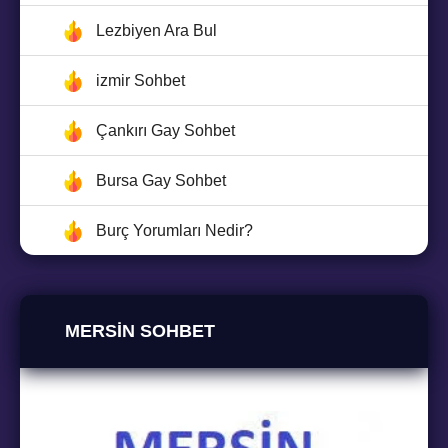
Lezbiyen Ara Bul
izmir Sohbet
Çankırı Gay Sohbet
Bursa Gay Sohbet
Burç Yorumları Nedir?
MERSIN SOHBET