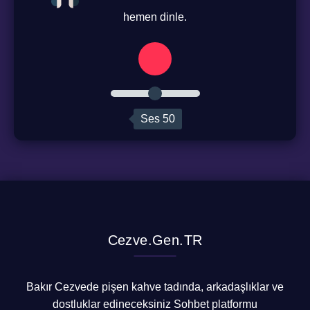
hemen dinle.
Ses
50
Cezve.Gen.TR
Bakır Cezvede pişen kahve tadında, arkadaşlıklar ve
dostluklar edineceksiniz Sohbet platformu