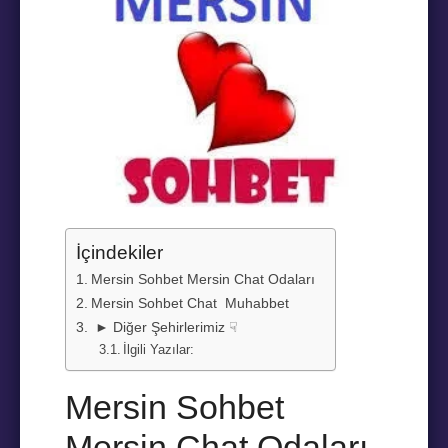
İçindekiler
Mersin Sohbet Mersin Chat Odaları
Mersin Sohbet Chat Muhabbet
► Diğer Şehirlerimiz ☟
İlgili Yazılar:
Mersin Sohbet
Mersin Chat Odaları